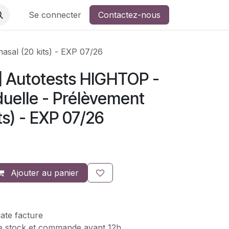
Se connecter
Contactez-nous
asal (20 kits) - EXP 07/26
 Autotests HIGHTOP -
iduelle - Prélèvement
ts) - EXP 07/26
Ajouter au panier
ate facture
de stock et commande avant 12h.