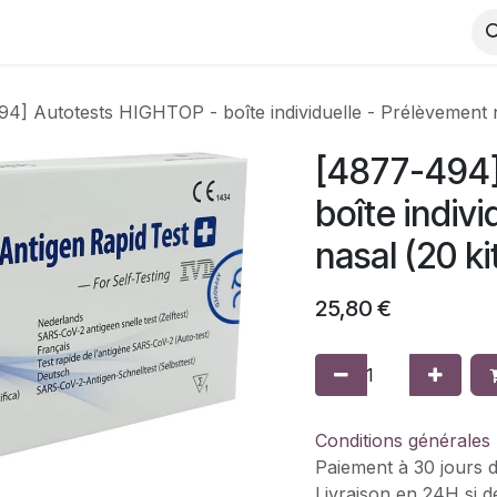
ns utiles
Shop
4] Autotests HIGHTOP - boîte individuelle - Prélèvement n
[4877-494]
boîte indiv
nasal (20 ki
25,80
€
Conditions générales
Paiement à 30 jours d
Livraison en 24H si 