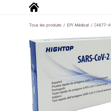
Se rendre au contenu
Qui sommes-nous
Produits
Lie
Tous les produits
EPI Médical
[4877-49